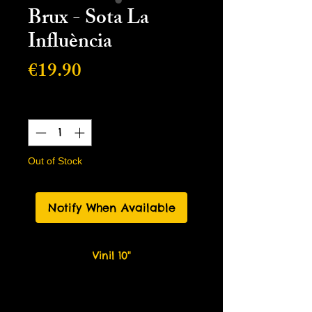
Brux - Sota La
Influència
Price
€19.90
Quantity
*
Out of Stock
Notify When Available
Vinil 10"