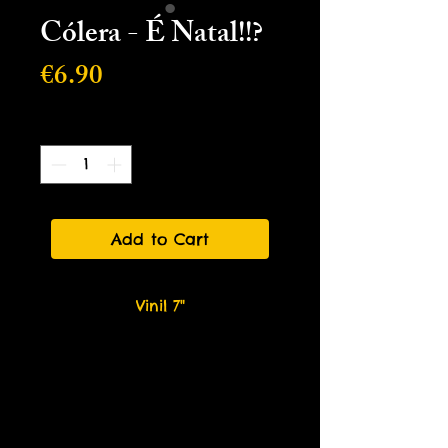
Cólera - É Natal!!?
Price
€6.90
Quantity
*
Add to Cart
Vinil 7"