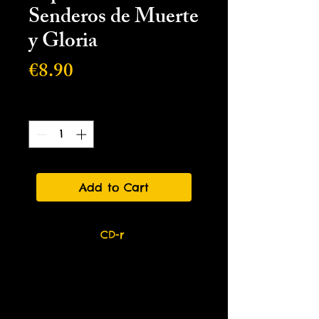
Senderos de Muerte
y Gloria
Price
€8.90
Quantity
*
Add to Cart
CD-r