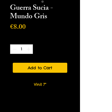
Guerra Sucia -
Mundo Gris
Price
€8.00
Quantity
*
Add to Cart
Vinil 7"