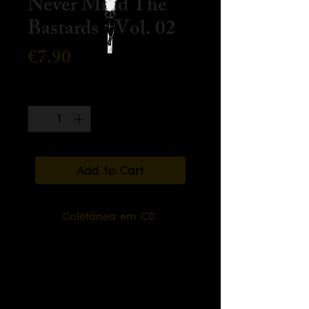
Never Mind The
Bastards - Vol. 02
Price
€7.90
Quantity
*
Add to Cart
Coletânea em CD