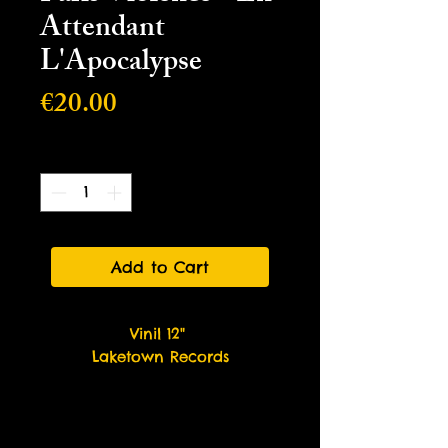
Attendant
L'Apocalypse
Price
€20.00
Quantity
*
Add to Cart
Vinil 12"
Laketown Records